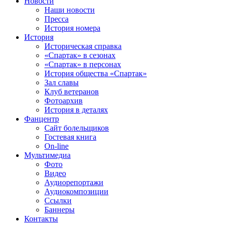
Новости
Наши новости
Пресса
История номера
История
Историческая справка
«Спартак» в сезонах
«Спартак» в персонах
История общества «Спартак»
Зал славы
Клуб ветеранов
Фотоархив
История в деталях
Фанцентр
Сайт болельщиков
Гостевая книга
On-line
Мультимедиа
Фото
Видео
Аудиорепортажи
Аудиокомпозиции
Ссылки
Баннеры
Контакты