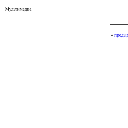
Мультимедиа
«
преды