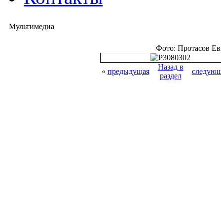
Мультимедиа
Фото: Протасов Е
Назад в
«
предыдущая
следующ
раздел