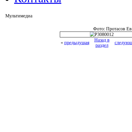
Мультимедиа
Фото: Протасов Е
Назад в
«
предыдущая
следующ
раздел