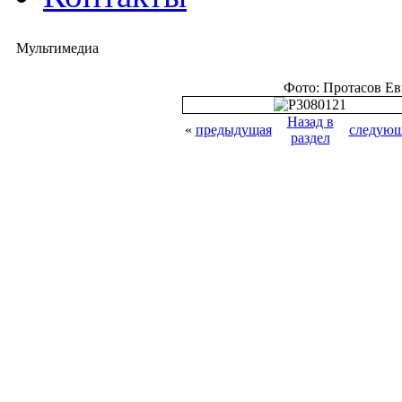
Мультимедиа
Фото: Протасов Е
Назад в
«
предыдущая
следующ
раздел