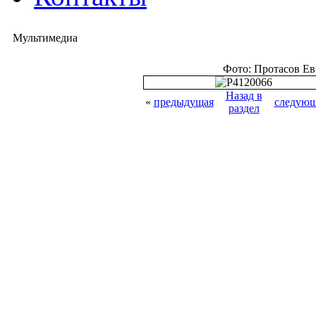
Мультимедиа
Фото: Протасов Е
Назад в
«
предыдущая
следующ
раздел