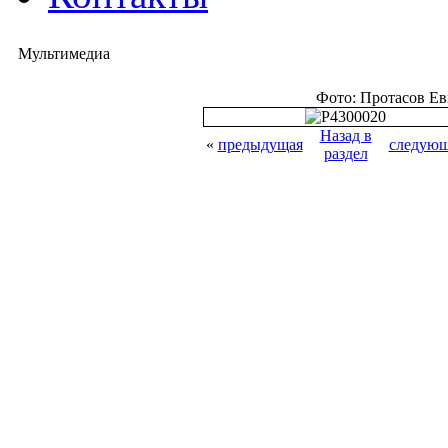
Мультимедиа
Фото: Протасов Е
Назад в
«
предыдущая
следующ
раздел