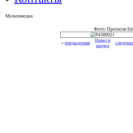
Мультимедиа
Фото: Протасов Е
Назад в
«
предыдущая
следующ
раздел