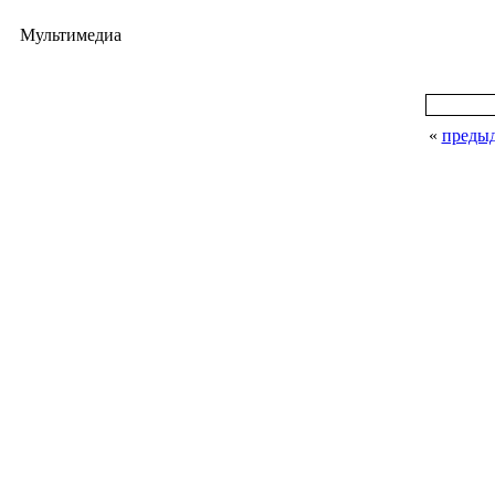
Мультимедиа
«
преды