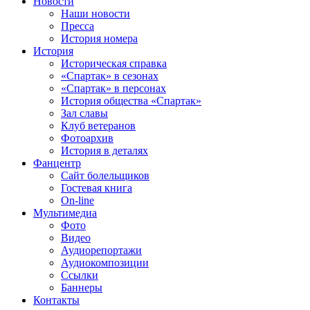
Новости
Наши новости
Пресса
История номера
История
Историческая справка
«Спартак» в сезонах
«Спартак» в персонах
История общества «Спартак»
Зал славы
Клуб ветеранов
Фотоархив
История в деталях
Фанцентр
Сайт болельщиков
Гостевая книга
On-line
Мультимедиа
Фото
Видео
Аудиорепортажи
Аудиокомпозиции
Ссылки
Баннеры
Контакты