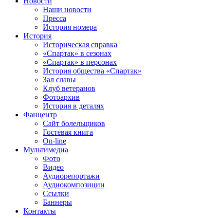
Новости
Наши новости
Пресса
История номера
История
Историческая справка
«Спартак» в сезонах
«Спартак» в персонах
История общества «Спартак»
Зал славы
Клуб ветеранов
Фотоархив
История в деталях
Фанцентр
Сайт болельщиков
Гостевая книга
On-line
Мультимедиа
Фото
Видео
Аудиорепортажи
Аудиокомпозиции
Ссылки
Баннеры
Контакты