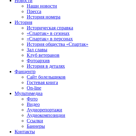
Новости
Наши новости
Пресса
История номера
История
Историческая справка
«Спартак» в сезонах
«Спартак» в персонах
История общества «Спартак»
Зал славы
Клуб ветеранов
Фотоархив
История в деталях
Фанцентр
Сайт болельщиков
Гостевая книга
On-line
Мультимедиа
Фото
Видео
Аудиорепортажи
Аудиокомпозиции
Ссылки
Баннеры
Контакты