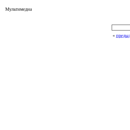
Мультимедиа
«
преды