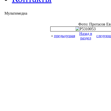
Мультимедиа
Фото: Протасов Е
Назад в
«
предыдущая
следующ
раздел