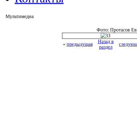
Мультимедиа
Фото: Протасов Е
Назад в
«
предыдущая
следующ
раздел