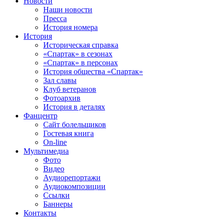
Новости
Наши новости
Пресса
История номера
История
Историческая справка
«Спартак» в сезонах
«Спартак» в персонах
История общества «Спартак»
Зал славы
Клуб ветеранов
Фотоархив
История в деталях
Фанцентр
Сайт болельщиков
Гостевая книга
On-line
Мультимедиа
Фото
Видео
Аудиорепортажи
Аудиокомпозиции
Ссылки
Баннеры
Контакты