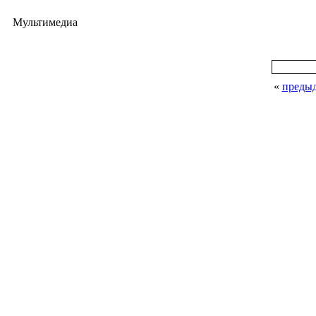
Мультимедиа
«
преды