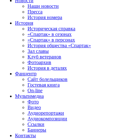
Новости
Наши новости
Пресса
История номера
История
Историческая справка
«Спартак» в сезонах
«Спартак» в персонах
История общества «Спартак»
Зал славы
Клуб ветеранов
Фотоархив
История в деталях
Фанцентр
Сайт болельщиков
Гостевая книга
On-line
Мультимедиа
Фото
Видео
Аудиорепортажи
Аудиокомпозиции
Ссылки
Баннеры
Контакты