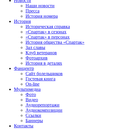
Новости
Наши новости
Пресса
История номера
История
Историческая справка
«Спартак» в сезонах
«Спартак» в персонах
История общества «Спартак»
Зал славы
Клуб ветеранов
Фотоархив
История в деталях
Фанцентр
Сайт болельщиков
Гостевая книга
On-line
Мультимедиа
Фото
Видео
Аудиорепортажи
Аудиокомпозиции
Ссылки
Баннеры
Контакты