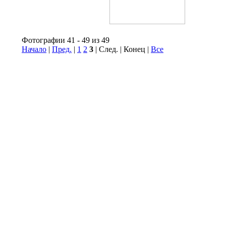
Фотографии 41 - 49 из 49
Начало
|
Пред.
|
1
2
3
| След. | Конец
|
Все
© Информационное агентство «Фотоагентство История Спар
Свидетельство о регистрации ИА № ФС 77 - 66920 от 22