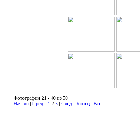
Фотографии 21 - 40 из 50
Начало
|
Пред.
|
1
2
3
|
След.
|
Конец
|
Все
© Информационное агентство «Фотоагентство История Спар