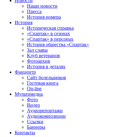
Новости
Наши новости
Пресса
История номера
История
Историческая справка
«Спартак» в сезонах
«Спартак» в персонах
История общества «Спартак»
Зал славы
Клуб ветеранов
Фотоархив
История в деталях
Фанцентр
Сайт болельщиков
Гостевая книга
On-line
Мультимедиа
Фото
Видео
Аудиорепортажи
Аудиокомпозиции
Ссылки
Баннеры
Контакты