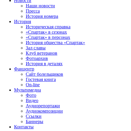
Новости
Наши новости
Пресса
История номера
История
Историческая справка
«Спартак» в сезонах
«Спартак» в персонах
История общества «Спартак»
Зал славы
Клуб ветеранов
Фотоархив
История в деталях
Фанцентр
Сайт болельщиков
Гостевая книга
On-line
Мультимедиа
Фото
Видео
Аудиорепортажи
Аудиокомпозиции
Ссылки
Баннеры
Контакты