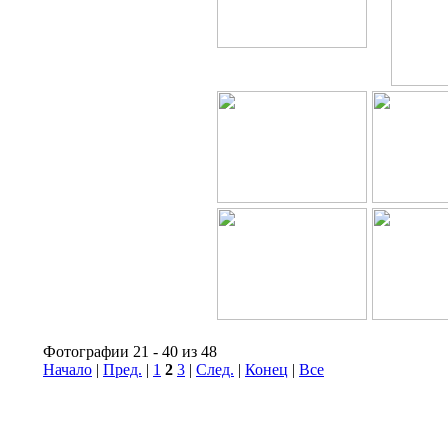
Фотографии 21 - 40 из 48
Начало
|
Пред.
|
1
2
3
|
След.
|
Конец
|
Все