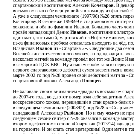
спартаковский воспитанник Алексей
Кочегаров
. В декаб
восьмого» взял себе вернувшийся в команду из финской
А уже в следующем чемпионате (1997/98) №28 опять пере
Кочегарову. В сезоне же 1998/99 в спартаковском свитере
хоккеиста, и оба по фамилии Иванов. Большую часть чем
провёл нападающий Денис
Иванов
, воспитанник электро
один матч, тот самый, мартовский с «Нефтехимиком», ког
из-за финансовых проблем отказалась выходить на лёд, п
Владислав
Иванов
из «Спартака-2». Следующие два сезон
Высшей лиге отечественного хоккея, а под «двадцать вос
несколько матчей за команду провёл всё тот же Денис Ива
в самарский ЦСК ВВС. Ну а наш «герой» за всю первую п
первого спартаковского дефолта) сумел засветиться в кома
марте 2002-го под №28 провёл свой дебютный матч за «С
спартаковской школы Александр
Плющев
.
Не баловали своим вниманием «двадцать восьмого» спарт
до 2007-го года, когда этот номер взял себе защитник Але
воскресенского хоккея, перешедший в стан красно-белых 
в следующем чемпионате (2008/09) под №28 в «Спартаке» 
нападающий Александр
Рыбаков
. Но и ему чем-то не при
следующем сезоне свитер с №28 оказался в команде масте
втором «дефолтном» сезоне «Спартака» (2013/14) «двадца
на горизонте. И он опять стал вратарским! Один матч в т