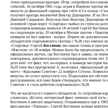
точно принадлежала вратарю. Итак, попробуем восстанов
событий. 16 октября 1981 года, играя в Ижевске против м
минуты до финальной сирены при счёте 4:3 в пользу «Сп
получает вратарь москвичей Виктор Дорощенко. И на 56-о
Дмитрий Сапрыкин. Впоследствии Виктору Дорощенко бы
основной страж ворот «Спартака» выбыл из строя на долг
голкипером команды значился 18-летний Сергей Костюхин
на следующую игру, 20 октября в Москве против «Трактор
номером он был заявлен - вопрос. Первое же документаль
обладателем спартаковского свитера с №28 стал именн
«Спартака» Сергей
Костюхин
, мы нашли только в програ
«Ижсталь» от 28 ноября. Можно было бы предположить, ч
официальных матчах, где Костюхин был в заявке, он знач
повторимся, документального подтверждения этому нет. 
дело внёс тот факт, что, во-первых, в команде мастеров б
№29 тоже был вратарским! А, во-вторых, официальный д
матч с «Крыльями Советов» 22 ноября в Сетуни. Появился 
минуты, но успел пропустить гол. Подытожив все обстоят
расследования, всё-таки будем утверждать, что именно та
Советов» и стала дебютом спартаковского №28.
Что же касается его первого обладателя, то спортивная ка
сложилась. (Кстати, интересный факт: начинал свой путь, 
Костюхин в амплуа защитника). Отправившись ещё в 1981
ярославское «Торпедо», Сергей Костюхин осенью вернулся