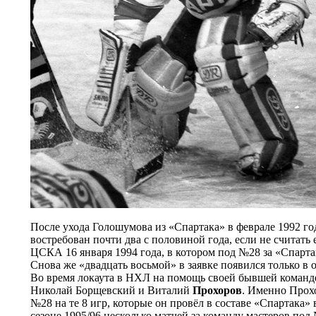
После ухода Голошумова из «Спартака» в феврале 1992 год
востребован почти два с половиной года, если не считать
ЦСКА 16 января 1994 года, в котором под №28 за «Спарт
Снова же «двадцать восьмой» в заявке появился только в о
Во время локаута в НХЛ на помощь своей бывшей команде
Николай Борщевский и Виталий
Прохоров
. Именно Прохо
№28 на те 8 игр, которые он провёл в составе «Спартака» 
сезоне 1995/96 несколько матчей за команду мастеров по