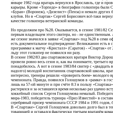
январе 1982 года вратарь вернулся в Ярославль, где и про
карьеры. Кроме «Торпедо» в биографии голкипера были
«Буран» (Воронеж), «Дизелист» (Пенза) и немало других 
клубов. Но в «Спартак» Сергей Борисович всё-таки вернул
качестве голкипера ветеранской команды.
Но продолжим про №28. Оказывается, в сезоне 1981/82 Се
первым владельцем этого свитера, но - не единственным
же сезоне значился в заявке «Спартаке» под №28 в семи 
есть документальное подтверждение: Великжанин есть в с
программке к матчу «Кристалл» (Саратов) - «Спартак» от 
льду этот голкипер не появился ни разу.
В сезоне 1982/83 два спартаковских вратаря Виктор Дор
провели ровно весь сезон и, как вы понимаете, третьего в
понадобилось. А вот в сезоне 1983/84 свитер с «двадцать 
надолго) молодой воспитанник спартаковской школы, вра
интересно, тренеры решили «проверить боем» молодого вр
чемпионата. Правда, появился Голошумов в «рамке» в го
лишь на 57-ой минуте и при счёте 8:3 в пользу «Спартака»,
растерялся и за оставшееся время несколько раз удачно вс
хоккейный список Сергея Голошумова немалый. Победит
мира-1983, победитель турнира «Приз Известий» в состав
серебряный призер чемпионата СССР 1984 и 1991 годов, б
В «Спартаке» Сергей Голошумов довольно долго был в те
товарищей и оставался фактически третьим вратарём кома