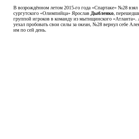
В возрождённом летом 2015-го года «Спартаке» №28 взял
сургутского «Олимпийца» Ярослав
Дыбленко
, перешедш
группой игроков в команду из мытищинского «Атланта». 
уехал пробовать свои силы за океан, №28 вернул себе Але
им по сей день.
© Информационное агентство «Фотоаге
Спартака (Photo Agency Spartak History
Свидетельство о регистрации ИА № ФС 
22.08.2016, учредитель ООО «БТВ-Инф
16+
Все права на материалы,