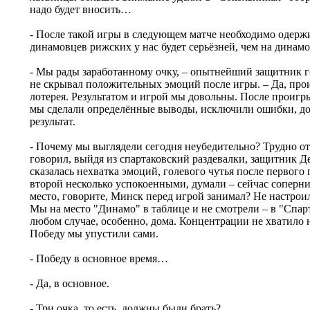
надо будет вносить…
- После такой игры в следующем матче необходимо одержи
динамовцев рижских у нас будет серьёзней, чем на динам
- Мы рады заработанному очку, – опытнейший защитник 
не скрывал положительных эмоций после игры. – Да, прои
лотерея. Результатом и игрой мы довольны. После проигр
мы сделали определённые выводы, исключили ошибки, до
результат.
- Почему мы выглядели сегодня неубедительно? Трудно отв
говорил, выйдя из спартаковский раздевалки, защитник Де
сказалась нехватка эмоций, голевого чутья после первого
второй несколько успокоенными, думали – сейчас соперн
место, говорите, Минск перед игрой занимал? Не настроил
Мы на место "Динамо" в таблице и не смотрели – в "Спарт
любом случае, особенно, дома. Концентрации не хватило 
Победу мы упустили сами.
- Победу в основное время…
- Да, в основное.
- Три очка, то есть, должны были брать?