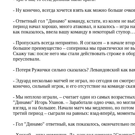
- Ну конечно, всегда хочется взять как можно больше очков
- Ответный гол "Динамо" команду, кстати, из колеи не вы
период начал хорошо, много атаковал, и казалось – игра н
как показалось, ввела вашу команду в некоторый ступор…
- Пропускать всегда неприятно. Я согласен – в начале вт
большое преимущество – соперника мы практически не вы
Скажу так: после него мы стали действовать строже в обор
преуспевали.
- Потеря Ружички сильно сказалась? Левандовский как вам
- Эдуард несколько матчей не играл, но сегодня он смотр
конечно, сильный игрок, и его отсутствие на команде сказ
- Мы неплохо играли, – считает один из самых возрастных
"Динамо" Игорь Уланов. – Заработали одно очко, но могли
взгляд, и на большее. Начали матч мы медленно, но потом
третий период – сыграли на равных: взад-вперёд, момент
- Гол "Динамо" ответный, как показалось, окончательно 
- Хоккей – игра моментов. Да, наш гол немного "Спартак