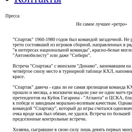
Пресса
Не самое лучшее «ретро»
"Cпартак" 1960-1980 годов был командой загадочной. Не
трети состоявший из игроков сборной, направленных в ря
"в интересах национальной команды", красно-белые могл
"Автомобилисту" или даже "Сибири".
Встреча "Спартака" с минским "Динамо", занимавшим на
четвёртое снизу место в турнирной таблице КХЛ, напомни
красе.
"Спартак" давеча - едва ли не самая зрелищная команда К
прошло и месяца, а москвичи выдали уже не один матч-тр
претендентов на Кубок Гагарина - "Атланта" и ЦСКА, бла
к победе и завидным морально-волевым качествам. Однако
командой "Спартаку", который до игры считался однозна
очка вроде как был обязан, не удался. Встреча по больше
предсезонные контрольные встречи.
Хозяева, сыгравшие в свою силу лишь девять первых мину