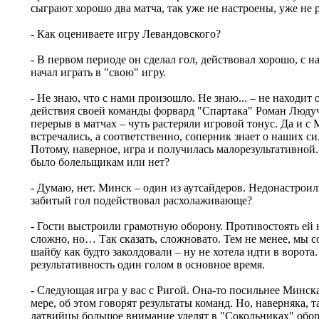
сыграют хорошо два матча, так уже не настроены, уже не р
- Как оцениваете игру Левандовского?
- В первом периоде он сделал гол, действовал хорошо, с н
начал играть в "свою" игру.
- Не знаю, что с нами произошло. Не знаю... – не находит
действия своей команды форвард "Спартака" Роман Людуч
перерыв в матчах – чуть растеряли игровой тонус. Да и с
встречались, а соответственно, соперник знает о наших с
Потому, наверное, игра и получилась малорезультативной.
было болельщикам или нет?
- Думаю, нет. Минск – один из аутсайдеров. Недонастрои
забитый гол подействовал расхолаживающе?
- Гости выстроили грамотную оборону. Противостоять ей н
сложно, но… Так сказать, сложновато. Тем не менее, мы с
шайбу как будто заколдовали – ну не хотела идти в ворота
результативность один голом в основное время.
- Следующая игра у вас с Ригой. Она-то посильнее Минска
мере, об этом говорят результаты команд. Но, наверняка, т
латвийцы большое внимание уделят в "Сокольниках" обор