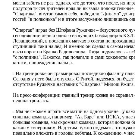
могли забить не раз, однако, что до того, что после, их и
полутора тысяч зрителей вряд ли вызвала положительные
"Спартака", внутри самих себя, победили "Динамо" до иг
гостей "в полконька" и в итоге заслуженно лишившись од
"Спартак" играл без Штефана Ружички – безусловного луч
сегодняшний день и одного из лучших бомбардиров КХЛ. 
Левандовский, в последних матчах в состав не проходивши
ступивший-таки на лёд. И именно он сделал в самом нача
из-за ворот на Бранко Радивоевича. Тогда подумалось – вс
"с полпинка". Кажется, так полагали и сами хоккеисты кр
кстати, повреждение пальца.
- На тренировке он травмировал последнюю фалангу паль
Сегодня у него была опухоль. С Ригой, надеемся, он буде
отсутствие Ружички наставник "Спартака" Милош Ржига.
На пресс-конференции главный тренер хозяев не скрывал 
недонастроилась:
- Мы не сможем играть все матчи на одном уровне - у ка
сильные команды, например, "Ак Барс" или ЦСКА, у нас 
большая команда, мы скромная команда, которая должна б
каждым соперником. Над этим нужно подумать, это нужно
правильно вложить в головы ребятам. К сожалению, у нас 