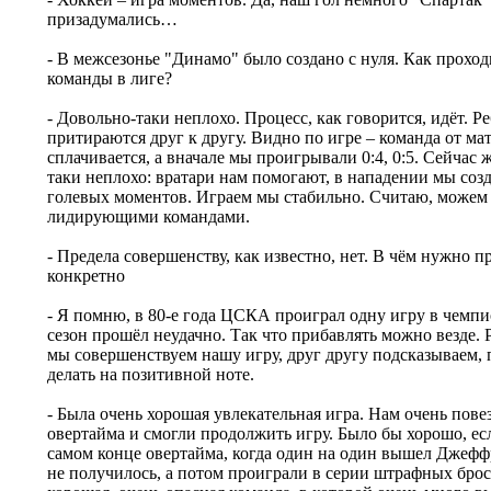
призадумались…
- В межсезонье "Динамо" было создано с нуля. Как прохо
команды в лиге?
- Довольно-таки неплохо. Процесс, как говорится, идёт. Р
притираются друг к другу. Видно по игре – команда от мат
сплачивается, а вначале мы проигрывали 0:4, 0:5. Сейчас
таки неплохо: вратари нам помогают, в нападении мы соз
голевых моментов. Играем мы стабильно. Считаю, можем 
лидирующими командами.
- Предела совершенству, как известно, нет. В чём нужно 
конкретно
- Я помню, в 80-е года ЦСКА проиграл одну игру в чемпио
сезон прошёл неудачно. Так что прибавлять можно везде. 
мы совершенствуем нашу игру, друг другу подсказываем, 
делать на позитивной ноте.
- Была очень хорошая увлекательная игра. Нам очень повез
овертайма и смогли продолжить игру. Было бы хорошо, ес
самом конце овертайма, когда один на один вышел Джеффр
не получилось, а потом проиграли в серии штрафных броск