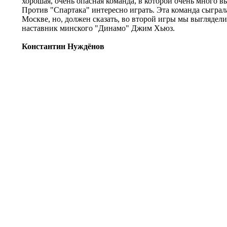
хорошая, очень опасная команда, в которой очень много 
Против "Спартака" интересно играть. Эта команда сыграла
Москве, но, должен сказать, во второй игры мы выглядел
наставник минского "Динамо" Джим Хьюз.
Константин Нуждёнов
© Информационное агентство «Фотоаге
Спартака (Photo Agency Spartak History
Свидетельство о регистрации ИА № ФС 
22.08.2016, учредитель ООО «БТВ-Инф
16+
Все права на материалы,